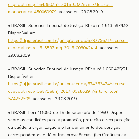
especial-resp-1643607-rr-2016-0322878-7/decisao-
monocratica-450060979
, acesso em 29.08.2019
• BRASIL. Superior Tribunal de Justiça. REsp nº 1.513.597/MG.
Disponível em:
https://stj.jusbrasil.com.br/jurisprudencia/629279671/recurso-
especial-resp-1513597-mg-2015-0030424-4
, acesso em
29.08.2019.
• BRASIL. Superior Tribunal de Justiça. REsp. nº 1.660.425/RJ.
Disponível em:
https://stj.jusbrasil.com.br/jurisprudencia/574252474/recurso-
especial-resp-1657156-rj-2017-0025629-7/inteiro-teor-
574252509
, acesso em 29.08.2019.
• BRASIL. Lei nº 8.080, de 19 de setembro de 1990. Dispõe
sobre as condições para a promoção, proteção e recuperação
da saúde, a organização e o funcionamento dos serviços
correspondentes e dá outras providências. (Lei Orgânica da