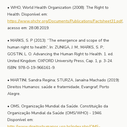
• WHO, World Health Organization (2008): The Right to
Health. Disponível em:
https://www.ohchr.org/Documents/Publications/Factsheet31.pdf
,
acesso em: 28.08.2019.
• MARKS, S. P (2013): “The emergence and scope of the
human right to health”, In: ZUNIGA, J. M.; MARKS, S. P.;
GOSTIN, L. O. Advancing the Human Right to Health. 1. ed.
United Kingdom: OXFORD University Press, Cap. 1, p. 3-24.
ISBN: 978-0-19-966161-9.
• MARTINI, Sandra Regina; STURZA, Janaína Machado (2019):
Direitos Humanos: saúde e fraternidade, Evangraf, Porto
Alegre.
• OMS, Organização Mundial da Saúde. Constituição da
Organização Mundial da Saúde (OMS/WHO) - 1946.
Disponível em:
http://www.direitoshumanos.usp.br/index.php/OMS-