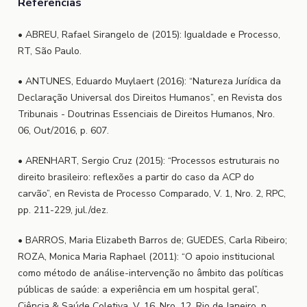
Referencias
• ABREU, Rafael Sirangelo de (2015): Igualdade e Processo,
RT, São Paulo.
• ANTUNES, Eduardo Muylaert (2016): “Natureza Jurídica da
Declaração Universal dos Direitos Humanos”, en Revista dos
Tribunais - Doutrinas Essenciais de Direitos Humanos, Nro.
06, Out/2016, p. 607.
• ARENHART, Sergio Cruz (2015): “Processos estruturais no
direito brasileiro: reflexões a partir do caso da ACP do
carvão”, en Revista de Processo Comparado, V. 1, Nro. 2, RPC,
pp. 211-229, jul./dez.
• BARROS, Maria Elizabeth Barros de; GUEDES, Carla Ribeiro;
ROZA, Monica Maria Raphael (2011): “O apoio institucional
como método de análise-intervenção no âmbito das políticas
públicas de saúde: a experiência em um hospital geral”,
Ciência & Saúde Coletiva, V. 16, Nro. 12, Rio de Janeiro, p.