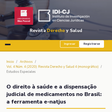
Revista
Derecho
y Salud
Ingresar
Registrarse
Inicio
/
Archivos
/
Vol. 4 Núm. 4 (2020): Revista Derecho y Salud 4 (monográfico)
/
Estudios Especiales
O direito à saúde e a dispensação
judicial de medicamentos no Brasil:
a ferramenta e-natjus