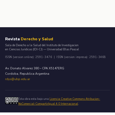
Revista
Derecho y Salud
Sala de Derecho a la Salud del Instituto de Investigacion
en Ciencias Juridicas (IDI-CJ) — Universidad Blas Pascal
ISSN (version online): 2591-3476 | ISSN (version impresa): 2591-3468
Av. Donato Alvarez 380 – CPA X5147ERG
Cordoba, Republica Argentina
rdys@ubp.edu.ar
Esta obra esta bajo una
Licencia Creative Commons Atribucion-
NoComercial-CompartirIgual 4.0 Internacional
.