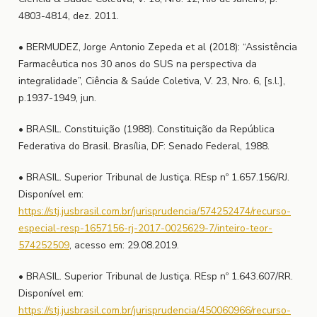
4803-4814, dez. 2011.
• BERMUDEZ, Jorge Antonio Zepeda et al (2018): “Assistência
Farmacêutica nos 30 anos do SUS na perspectiva da
integralidade”, Ciência & Saúde Coletiva, V. 23, Nro. 6, [s.l.],
p.1937-1949, jun.
• BRASIL. Constituição (1988). Constituição da República
Federativa do Brasil. Brasília, DF: Senado Federal, 1988.
• BRASIL. Superior Tribunal de Justiça. REsp nº 1.657.156/RJ.
Disponível em:
https://stj.jusbrasil.com.br/jurisprudencia/574252474/recurso-
especial-resp-1657156-rj-2017-0025629-7/inteiro-teor-
574252509
, acesso em: 29.08.2019.
• BRASIL. Superior Tribunal de Justiça. REsp nº 1.643.607/RR.
Disponível em:
https://stj.jusbrasil.com.br/jurisprudencia/450060966/recurso-