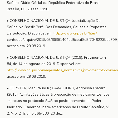
Saúde). Diário Oficial da República Federativa do Brasil,
Brasília, DF, 20 set. 1990.
• CONSELHO NACIONAL DE JUSTIÇA. Judicialização Da
Saúde No Brasil: Perfil Das Demandas, Causas e Propostas
De Solução. Disponível em:
http://www.cnj.jus.br/files/
conteudo/arquivo/2019/03/66361404dd5ceaf8c5f7049223bdc709.
acesso em: 29.08.2019.
• CONSELHO NACIONAL DE JUSTIÇA (2019): Provimento nº
84, de 14 de agosto de 2019. Disponível em:
http://www.cnj.jus.br/images/atos_normativos/provimento/prov
acesso em: 29.08.2019.
• FORSTER, João Paulo K.; CAVALHEIRO, Andressa Fracaro
(2013): “Limitações éticas à prescrição de medicamentos: dos
impactos no protocolo SUS ao posicionamento do Poder
Judiciário”, Cadernos Ibero-americanos de Direito Sanitário, V.
2, Nro. 2, [s.l.], p.365-380, 20 dez.