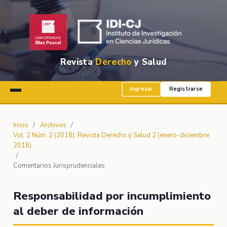
Revista
Derecho
y Salud
Ingresar
Registrarse
Inicio
/
Archivos
/
Vol. 2 Núm. 2 (2018): Revista Derecho y Salud 2 (enero-diciembre
2018)
/
Comentarios Jurisprudenciales
Responsabilidad por incumplimiento
al deber de información