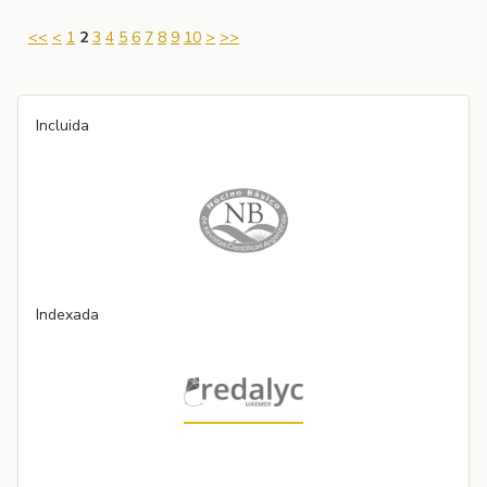
<<
<
1
2
3
4
5
6
7
8
9
10
>
>>
Incluida
Indexada