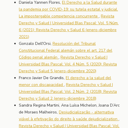
Daniela Yannen Flores,
El Derecho a la Salud durante
la pandemia por COVID-19: su tutela estatal y judicial.
La impostergable competencia concurrente
,
Revista
Derecho y Salud | Universidad Blas Pascal: Vol. 5 Núm.
6 (2021): Revista Derecho y Salud 6 (enero-diciembre
2021)
Gonzalo Dell'Orsi,
Resolución del Tribunal
Constitucional Federal alemán sobre el art. 217 del
Código penal alemán
,
Revista Derecho y Salud |
Universidad Blas Pascal: Vol. 4 Núm. 5 (2020): Revista
Derecho y Salud 5 (enero-diciembre 2020)
Franco Javier De Grandis,
El derecho a la salud del
menor con discapacidad
,
Revista Derecho y Salud |
Universidad Blas Pascal: Vol. 2 Núm. 2 (2018): Revista
Derecho y Salud 2 (enero-diciembre 2018)
Sandra Regina Martini, Ana Luísa Michelon, Joana D’Arc
de Moraes Malheiros,
Desjudicialização - alternativa
viável à efetivação do direito à saúde dejudicialization
,
Revista Derecho y Salud | Universidad Blas Pascal: Vol.