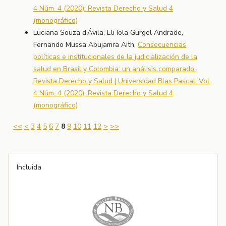
4 Núm. 4 (2020): Revista Derecho y Salud 4
(monográfico)
Luciana Souza d’Ávila, Eli Iola Gurgel Andrade,
Fernando Mussa Abujamra Aith,
Consecuencias
políticas e institucionales de la judicialización de la
salud en Brasil y Colombia: un análisis comparado
,
Revista Derecho y Salud | Universidad Blas Pascal: Vol.
4 Núm. 4 (2020): Revista Derecho y Salud 4
(monográfico)
<<
<
3
4
5
6
7
8
9
10
11
12
>
>>
Incluida