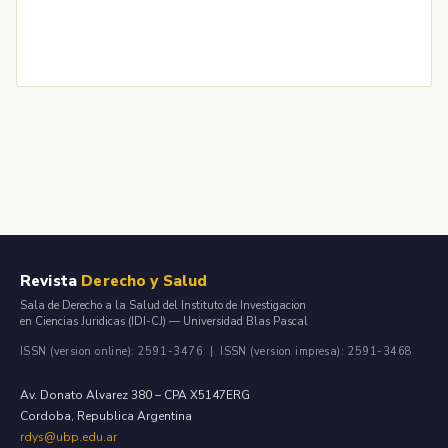
Revista
Derecho y Salud
Sala de Derecho a la Salud del Instituto de Investigacion
en Ciencias Juridicas (IDI-CJ) — Universidad Blas Pascal
ISSN (version online): 2591-3476 | ISSN (version impresa): 2591-3468
Av. Donato Alvarez 380 – CPA X5147ERG
Cordoba, Republica Argentina
rdys@ubp.edu.ar