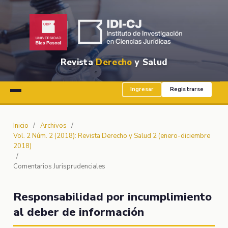
Revista
Derecho
y Salud
Ingresar
Registrarse
Inicio
/
Archivos
/
Vol. 2 Núm. 2 (2018): Revista Derecho y Salud 2 (enero-diciembre
2018)
/
Comentarios Jurisprudenciales
Responsabilidad por incumplimiento
al deber de información