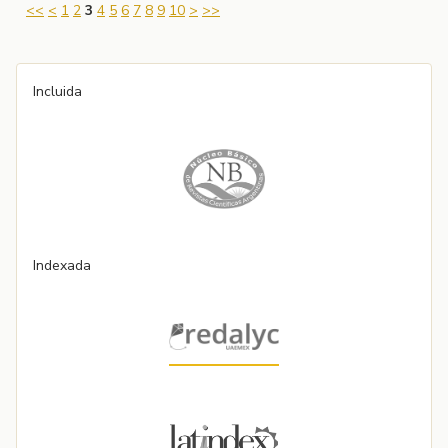
<<
<
1
2
3
4
5
6
7
8
9
10
>
>>
Incluida
Indexada