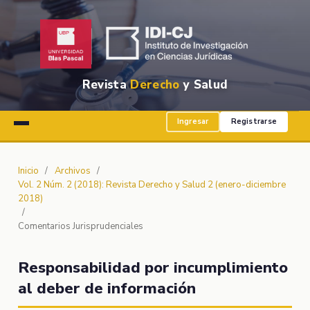
Revista
Derecho
y Salud
Ingresar
Registrarse
Inicio
/
Archivos
/
Vol. 2 Núm. 2 (2018): Revista Derecho y Salud 2 (enero-diciembre
2018)
/
Comentarios Jurisprudenciales
Responsabilidad por incumplimiento
al deber de información