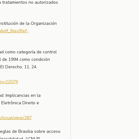
a tratamientos no autorizados
nstitución de la Organización
/pdf_files/Ref-
dad como categoría de control
al de 1994 como condición
 El Derecho, 11, 24.
ion=22079
ad: Implicancias en la
 Eletrônica Direito e
es/issue/view/287
Reglas de Brasilia sobre acceso
ulnerabilidad. ACNUR.