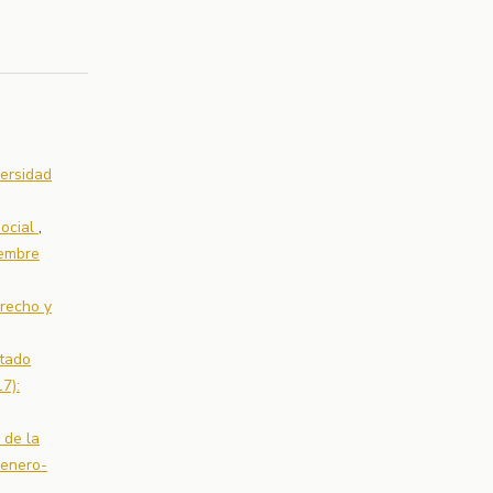
versidad
social
,
iembre
recho y
ntado
7):
 de la
(enero-