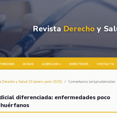
Revista
Derecho
y Sal
TERIORES
AVISOS
ACERCA DE
DIRECTRICES
CONTACTO
ta Derecho y Salud 10 (enero-junio 2025)
/
Comentarios Jurisprudenciales
udicial diferenciada: enfermedades poco
 huérfanos