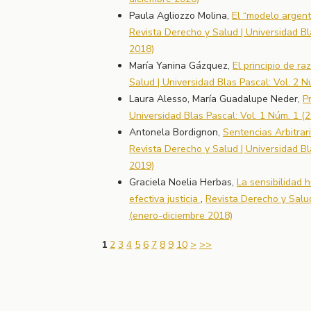
Paula Agliozzo Molina,
El “modelo argenti
Revista Derecho y Salud | Universidad Bl
2018)
María Yanina Gázquez,
El principio de r
Salud | Universidad Blas Pascal: Vol. 2 
Laura Alesso, María Guadalupe Neder,
P
Universidad Blas Pascal: Vol. 1 Núm. 1 (
Antonela Bordignon,
Sentencias Arbitrar
Revista Derecho y Salud | Universidad Bl
2019)
Graciela Noelia Herbas,
La sensibilidad 
efectiva justicia
,
Revista Derecho y Salud
(enero-diciembre 2018)
1
2
3
4
5
6
7
8
9
10
>
>>