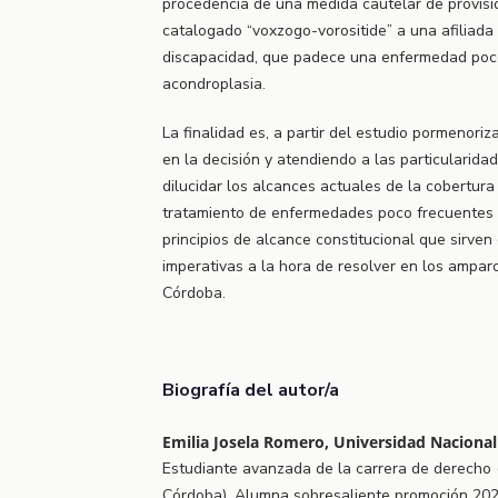
procedencia de una medida cautelar de provis
catalogado “voxzogo-vorositide” a una afiliad
discapacidad, que padece una enfermedad po
acondroplasia.
La finalidad es, a partir del estudio pormenori
en la decisión y atendiendo a las particularida
dilucidar los alcances actuales de la cobertur
tratamiento de enfermedades poco frecuentes y
principios de alcance constitucional que sirven
imperativas a la hora de resolver en los amparo
Córdoba.
Biografía del autor/a
Emilia Josela Romero, Universidad Naciona
Estudiante avanzada de la carrera de derecho 
Córdoba). Alumna sobresaliente promoción 202