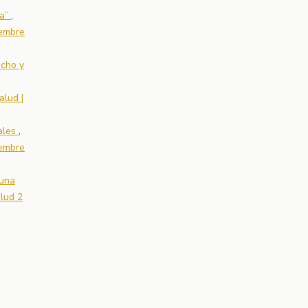
na”
,
iembre
echo y
alud |
tales
,
iembre
 una
alud 2