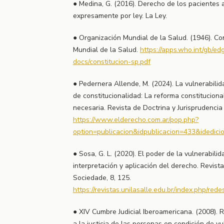
● Medina, G. (2016). Derecho de los pacientes 
expresamente por ley. La Ley.
● Organización Mundial de la Salud. (1946). Co
Mundial de la Salud.
https://apps.who.int/gb/edg
docs/constitucion-sp.pdf
● Pedernera Allende, M. (2024). La vulnerabili
de constitucionalidad: La reforma constitucion
necesaria. Revista de Doctrina y Jurisprudencia
https://www.elderecho.com.ar/pop.php?
option=publicacion&idpublicacion=433&idedic
● Sosa, G. L. (2020). El poder de la vulnerabilid
interpretación y aplicación del derecho. Revista
Sociedade, 8, 125.
https://revistas.unilasalle.edu.br/index.php/red
● XIV Cumbre Judicial Iberoamericana. (2008). 
a la justicia de las personas en condición de v