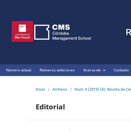
R
Número actual
Números anteriores
Acerca de
Contacto
Inicio
/
Archivos
/
Núm. 4 (2019) (4): Revista de Ci
Editorial