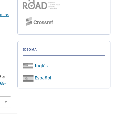
ncias
IDIOMA
Inglés
l
,
4
Español
68-