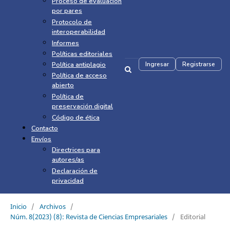
Proceso de evaluación
por pares
Protocolo de
interoperabilidad
Informes
Políticas editoriales
Política antiplagio
Ingresar
Registrarse
Política de acceso
abierto
Política de
preservación digital
Código de ética
Contacto
Envíos
Directrices para
autores/as
Declaración de
privacidad
Inicio
/
Archivos
/
Núm. 8(2023) (8): Revista de Ciencias Empresariales
/
Editorial