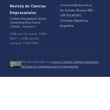
cmsrevista@ubp.edu.ar
Revista de Ciencias
Av. Donato Álvarez 380 –
Empresariales
CPA X5147ERG
Córdoba Management School
Córdoba, República
Universidad Blas Pascal
Argentina
Córdoba – Argentina
ISSN (versión online): 2468-
9807 | ISSN (versión
impresa): 2468-9785
Esta obra está bajo una
Licencia Creative Commons Atribución-
NoComercial-CompartirIgual 4.0 Internacional
.