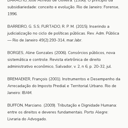
BARACHO, José Alfredo de Oliveira. (1996). O princípio da
subsidiariedade: conceito e evolução. Rio de Janeiro: Forense,
1996.
BARREIRO, G. S.S; FURTADO, R. P. M. (2015). Inserindo a
judicialização no ciclo de políticas públicas. Rev. Adm. Pública
— Rio de Janeiro 49(2):293-314, mar./abr.
BORGES, Aline Gonzales (2006). Consórcios públicos, nova
sistemática e controle. Revista eletrônica de direito
administrativo econômico, Salvador, v. 2, n 6, p. 20-32, jul.
BREMAEKER, François (2001). Instrumentos e Desempenho da
Arrecadação do Imposto Predial e Territorial Urbano. Rio de
Janeiro: IBAM.
BUFFON, Marciano. (2009). Tributação e Dignidade Humana:
entre os direitos e deveres fundamentais. Porto Alegre:
Livraria do Advogado.