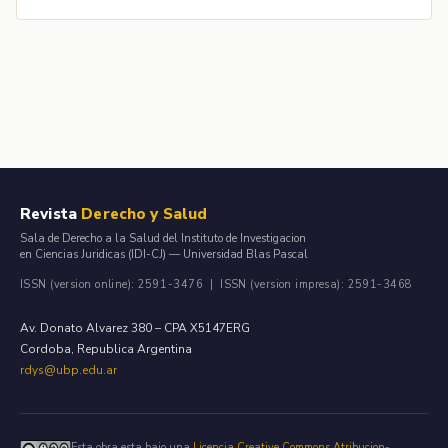
Revista
Derecho y Salud
Sala de Derecho a la Salud del Instituto de Investigacion
en Ciencias Juridicas (IDI-CJ) — Universidad Blas Pascal
ISSN (version online): 2591-3476 | ISSN (version impresa): 2591-3468
Av. Donato Alvarez 380 – CPA X5147ERG
Cordoba, Republica Argentina
rdys@ubp.edu.ar
Esta obra esta bajo una
Licencia Creative Commons Atribucion-