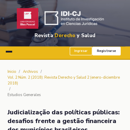
Revista
Derecho
y Salud
Ingresar
Registrarse
Inicio
/
Archivos
/
Vol. 2 Núm. 2 (2018): Revista Derecho y Salud 2 (enero-diciembre
2018)
/
Estudios Generales
Judicialização das políticas públicas:
desafios frente a gestão financeira
dos municípios brasileiros