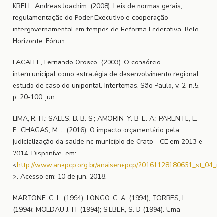
KRELL, Andreas Joachim. (2008). Leis de normas gerais,
regulamentação do Poder Executivo e cooperação
intergovernamental em tempos de Reforma Federativa. Belo
Horizonte: Fórum.
LACALLE, Fernando Orosco. (2003). O consórcio
intermunicipal como estratégia de desenvolvimento regional:
estudo de caso do unipontal. Intertemas, São Paulo, v. 2, n.5,
p. 20-100, jun.
LIMA, R. H.; SALES, B. B. S.; AMORIN, Y. B. E. A.; PARENTE, L.
F.; CHAGAS, M. J. (2016). O impacto orçamentário pela
judicialização da saúde no município de Crato - CE em 2013 e
2014. Disponível em:
<
http://www.anepcp.org.br/anaisenepcp/20161128180651_st_04_r
>. Acesso em: 10 de jun. 2018.
MARTONE, C. L. (1994); LONGO, C. A. (1994); TORRES; I.
(1994); MOLDAU J. H. (1994); SILBER, S. D (1994). Uma