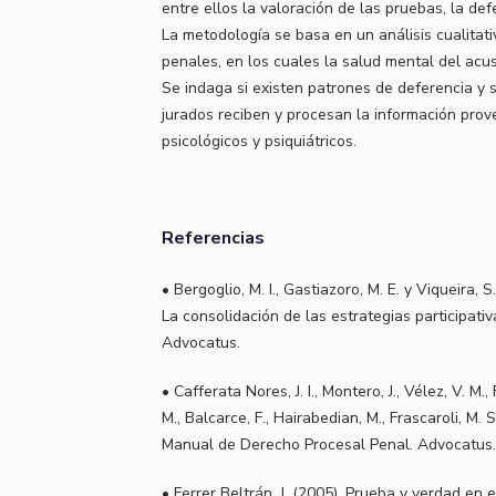
entre ellos la valoración de las pruebas, la def
La metodología se basa en un análisis cualitati
penales, en los cuales la salud mental del acu
Se indaga si existen patrones de deferencia y 
jurados reciben y procesan la información prov
psicológicos y psiquiátricos.
Referencias
• Bergoglio, M. I., Gastiazoro, M. E. y Viqueira, S
La consolidación de las estrategias participativa
Advocatus.
• Cafferata Nores, J. I., Montero, J., Vélez, V. M.,
M., Balcarce, F., Hairabedian, M., Frascaroli, M. 
Manual de Derecho Procesal Penal. Advocatus.
• Ferrer Beltrán, J. (2005). Prueba y verdad en 