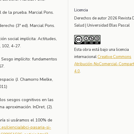
Licencia
al de la prueba. Marcial Pons.
Derechos de autor 2026 Revista 
erecho (3ª ed). Marcial Pons.
Salud | Universidad Blas Pascal
ión social implícita: Actitudes,
, 102, 4-27.
Esta obra está bajo una licencia
internacional
Creative Commons
. Sesgo implícito: fundamentos
Atribución-NoComercial-Comparti
67.
4.0
.
espacio (J. Chamorro Mielke,
011)
los sesgos cognitivos en las
na aproximación. InDret, (2).
aría si usáramos el 100% de
es/ciencia/abci-pasaria-si-