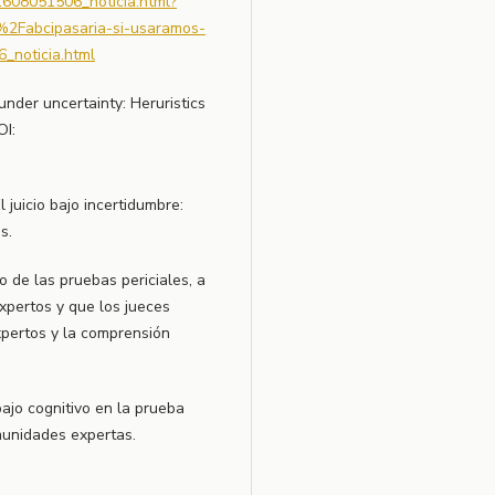
608051506_noticia.html?
Fabcipasaria-si-usaramos-
_noticia.html
nder uncertainty: Heruristics
OI:
l juicio bajo incertidumbre:
s.
o de las pruebas periciales, a
xpertos y que los jueces
xpertos y la comprensión
bajo cognitivo en la prueba
comunidades expertas.