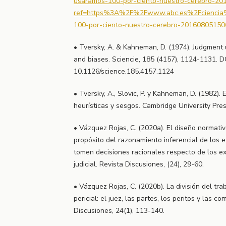
usaramos-100-por-ciento-nuestro-cerebro-201
ref=https%3A%2F%2Fwww.abc.es%2Fciencia%2
100-por-ciento-nuestro-cerebro-201608051506
• Tversky, A. & Kahneman, D. (1974). Judgment u
and biases. Sciencie, 185 (4157), 1124-1131. D
10.1126/science.185.4157.1124
• Tversky, A., Slovic, P. y Kahneman, D. (1982). E
heurísticas y sesgos. Cambridge University Pres
• Vázquez Rojas, C. (2020a). El diseño normativ
propósito del razonamiento inferencial de los e
tomen decisiones racionales respecto de los e
judicial. Revista Discusiones, (24), 29-60.
• Vázquez Rojas, C. (2020b). La división del tra
pericial: el juez, las partes, los peritos y las 
Discusiones, 24(1), 113-140.