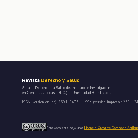
Revista
Derecho y Salud
Sala de Derecho a la Salud del Instituto de Investigacion
en Ciencias Juridicas (IDI-CJ) — Universidad Blas Pascal
ISSN (version online): 2591-3476 | ISSN (version impresa): 2591-3
Esta obra esta bajo una
Licencia Creative Commons Atribu