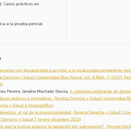
8). Casos prácticos en
ica a la prueba pericial.
a
personas con discapacidad a acceder a la incapacidad permanente de
a Derecho y Salud | Universidad Blas Pascal: Vol. 6 Núm. 7 (2022): Rev
2)
nes Pereira, Janaína Machado Sturza,
A complexa efetivação do direito
doxos teóricos e normativos
,
Revista Derecho y Salud | Universidad B
recho y Salud 4 (monográfico)
 derechos: el rol de la proporcionalidad
,
Revista Derecho y Salud | Uni
ta Derecho y Salud 7 (enero-diciembre 2022)
io que la justicia autorice la gestación por subrogación?
,
Revista Dere