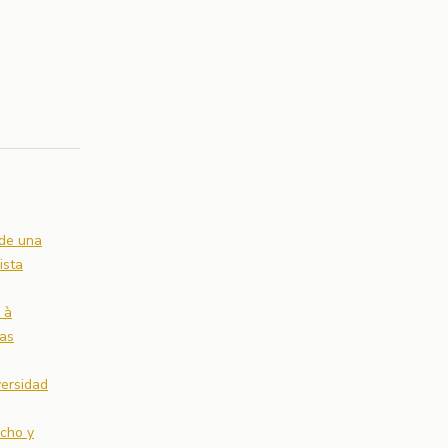
sde una
ista
 à
las
versidad
cho y