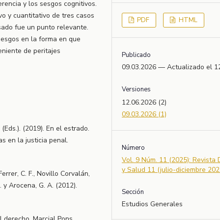
erencia y los sesgos cognitivos.
vo y cuantitativo de tres casos
PDF
HTML
sado fue un punto relevante.
sesgos en la forma en que
eniente de peritajes
Publicado
09.03.2026 — Actualizado el 1
Versiones
12.06.2026 (2)
09.03.2026 (1)
. (Eds.). (2019). En el estrado.
s en la justicia penal.
Número
Vol. 9 Núm. 11 (2025): Revista
y Salud 11 (julio-diciembre 202
 Ferrer, C. F., Novillo Corvalán,
S. y Arocena, G. A. (2012).
Sección
Estudios Generales
el derecho. Marcial Pons.