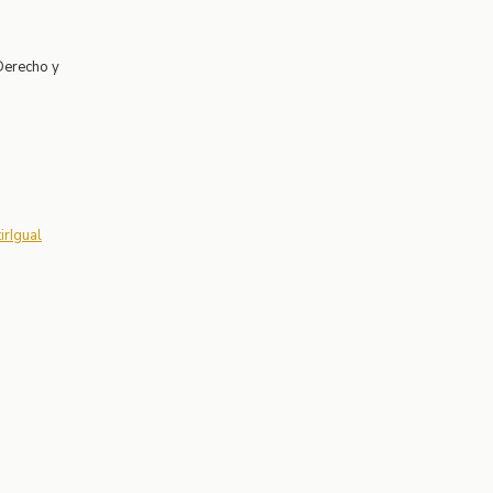
Derecho y
rIgual