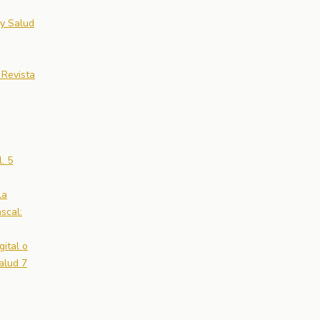
 y Salud
 Revista
. 5
la
scal:
gital o
alud 7