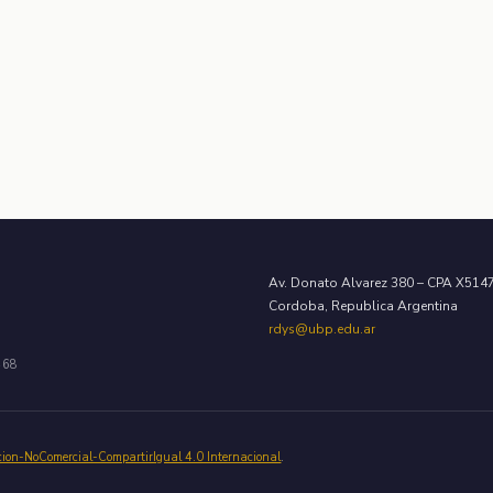
Av. Donato Alvarez 380 – CPA X51
Cordoba, Republica Argentina
rdys@ubp.edu.ar
468
cion-NoComercial-CompartirIgual 4.0 Internacional
.