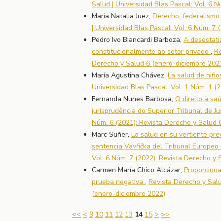
Salud | Universidad Blas Pascal: Vol. 6 
María Natalia Juez,
Derecho, federalismo
| Universidad Blas Pascal: Vol. 6 Núm. 7
Pedro Ivo Biancardi Barboza,
A desestati
constitucionalmente ao setor privado
,
Re
Derecho y Salud 6 (enero-diciembre 202
María Agustina Chávez,
La salud de niño
Universidad Blas Pascal: Vol. 1 Núm. 1 (
Fernanda Nunes Barbosa,
O direito à sa
jurisprudência do Superior Tribunal de Ju
Núm. 6 (2021): Revista Derecho y Salud 
Marc Suñer,
La salud en su vertiente pre
sentencia Vavřička del Tribunal Europ
Vol. 6 Núm. 7 (2022): Revista Derecho y 
Carmen María Chico Alcázar,
Proporciona
prueba negativa
,
Revista Derecho y Salu
(enero-diciembre 2022)
<<
<
9
10
11
12
13
14
15
>
>>