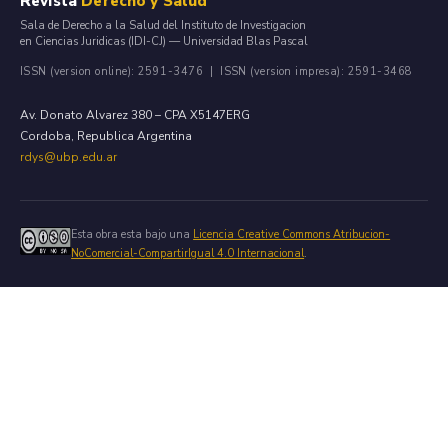
Revista
Derecho y Salud
Sala de Derecho a la Salud del Instituto de Investigacion
en Ciencias Juridicas (IDI-CJ) — Universidad Blas Pascal
ISSN (version online): 2591-3476 | ISSN (version impresa): 2591-3468
Av. Donato Alvarez 380 – CPA X5147ERG
Cordoba, Republica Argentina
rdys@ubp.edu.ar
Esta obra esta bajo una
Licencia Creative Commons Atribucion-
NoComercial-CompartirIgual 4.0 Internacional
.