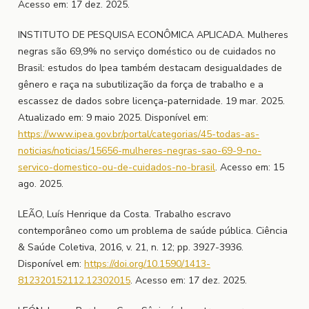
Acesso em: 17 dez. 2025.
INSTITUTO DE PESQUISA ECONÔMICA APLICADA. Mulheres
negras são 69,9% no serviço doméstico ou de cuidados no
Brasil: estudos do Ipea também destacam desigualdades de
gênero e raça na subutilização da força de trabalho e a
escassez de dados sobre licença-paternidade. 19 mar. 2025.
Atualizado em: 9 maio 2025. Disponível em:
https://www.ipea.gov.br/portal/categorias/45-todas-as-
noticias/noticias/15656-mulheres-negras-sao-69-9-no-
servico-domestico-ou-de-cuidados-no-brasil
. Acesso em: 15
ago. 2025.
LEÃO, Luís Henrique da Costa. Trabalho escravo
contemporâneo como um problema de saúde pública. Ciência
& Saúde Coletiva, 2016, v. 21, n. 12; pp. 3927-3936.
Disponível em:
https://doi.org/10.1590/1413-
812320152112.12302015
. Acesso em: 17 dez. 2025.