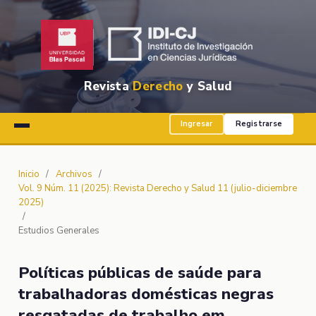
Revista
Derecho
y Salud
Ingresar
Registrarse
Inicio
/
Archivos
/
Vol. 9 Núm. 11 (2025): Revista Derecho y Salud 11 (julio-diciembre
2025)
/
Estudios Generales
Políticas públicas de saúde para
trabalhadoras domésticas negras
resgatadas de trabalho em