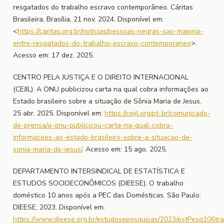
resgatados do trabalho escravo contemporâneo. Cáritas
Brasileira, Brasília, 21 nov. 2024. Disponível em:
<
https://caritas.org.br/noticias/pessoas-negras-sao-maioria-
entre-resgatados-do-trabalho-escravo-contemporaneo
>.
Acesso em: 17 dez. 2025.
CENTRO PELA JUSTIÇA E O DIREITO INTERNACIONAL
(CEJIL). A ONU publicizou carta na qual cobra informações ao
Estado brasileiro sobre a situação de Sônia Maria de Jesus.
25 abr. 2025. Disponível em:
https://cejil.org/pt-br/comunicado-
de-prensa/a-onu-publicizou-carta-na-qual-cobra-
informacoes-ao-estado-brasileiro-sobre-a-situacao-de-
sonia-maria-de-jesus/
. Acesso em: 15 ago. 2025.
DEPARTAMENTO INTERSINDICAL DE ESTATÍSTICA E
ESTUDOS SOCIOECONÔMICOS (DIEESE). O trabalho
doméstico 10 anos após a PEC das Domésticas. São Paulo:
DIEESE, 2023. Disponível em:
https://www.dieese.org.br/estudosepesquisas/2023/estPesq106tr