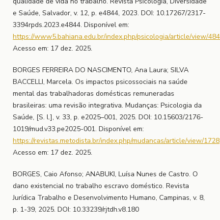
qualidade de vida no trabalho. Revista Psicologia, Diversidade
e Saúde, Salvador, v. 12, p. e4844, 2023. DOI: 10.17267/2317-
3394rpds.2023.e4844. Disponível em:
https://www5.bahiana.edu.br/index.php/psicologia/article/view/48
Acesso em: 17 dez. 2025.
BORGES FERREIRA DO NASCIMENTO, Ana Laura; SILVA
BACCELLI, Marcela. Os impactos psicossociais na saúde
mental das trabalhadoras domésticas remuneradas
brasileiras: uma revisão integrativa. Mudanças: Psicologia da
Saúde, [S. l.], v. 33, p. e2025–001, 2025. DOI: 10.15603/2176-
1019/mud.v33.pe2025-001. Disponível em:
https://revistas.metodista.br/index.php/mudancas/article/view/1728
Acesso em: 17 dez. 2025.
BORGES, Caio Afonso; ANABUKI, Luísa Nunes de Castro. O
dano existencial no trabalho escravo doméstico. Revista
Jurídica Trabalho e Desenvolvimento Humano, Campinas, v. 8,
p. 1-39, 2025. DOI: 10.33239/rjtdh.v8.180