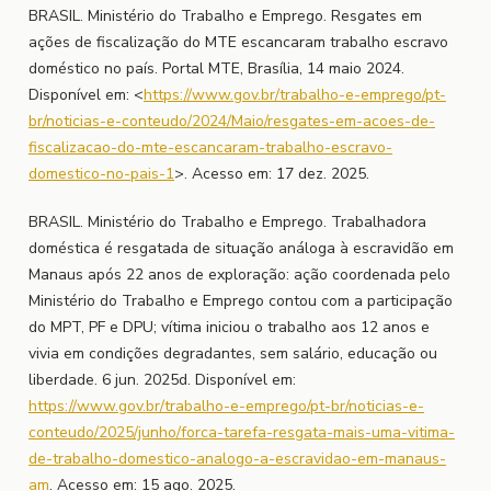
BRASIL. Ministério do Trabalho e Emprego. Resgates em
ações de fiscalização do MTE escancaram trabalho escravo
doméstico no país. Portal MTE, Brasília, 14 maio 2024.
Disponível em: <
https://www.gov.br/trabalho-e-emprego/pt-
br/noticias-e-conteudo/2024/Maio/resgates-em-acoes-de-
fiscalizacao-do-mte-escancaram-trabalho-escravo-
domestico-no-pais-1
>. Acesso em: 17 dez. 2025.
BRASIL. Ministério do Trabalho e Emprego. Trabalhadora
doméstica é resgatada de situação análoga à escravidão em
Manaus após 22 anos de exploração: ação coordenada pelo
Ministério do Trabalho e Emprego contou com a participação
do MPT, PF e DPU; vítima iniciou o trabalho aos 12 anos e
vivia em condições degradantes, sem salário, educação ou
liberdade. 6 jun. 2025d. Disponível em:
https://www.gov.br/trabalho-e-emprego/pt-br/noticias-e-
conteudo/2025/junho/forca-tarefa-resgata-mais-uma-vitima-
de-trabalho-domestico-analogo-a-escravidao-em-manaus-
am
. Acesso em: 15 ago. 2025.