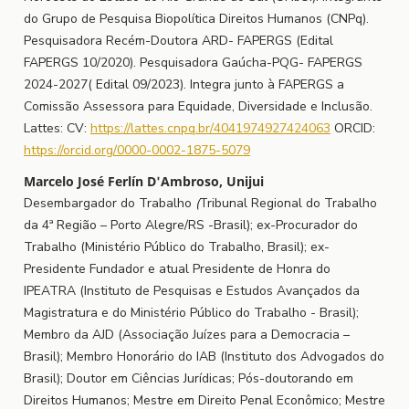
do Grupo de Pesquisa Biopolítica Direitos Humanos (CNPq).
Pesquisadora Recém-Doutora ARD- FAPERGS (Edital
FAPERGS 10/2020). Pesquisadora Gaúcha-PQG- FAPERGS
2024-2027( Edital 09/2023). Integra junto à FAPERGS a
Comissão Assessora para Equidade, Diversidade e Inclusão.
Lattes: CV:
https://lattes.cnpq.br/4041974927424063
ORCID:
https://orcid.org/0000-0002-1875-5079
Marcelo José Ferlín D'Ambroso, Unijui
Desembargador do Trabalho
(
Tribunal Regional do Trabalho
da 4ª Região – Porto Alegre/RS -Brasil); ex-Procurador do
Trabalho (Ministério Público do Trabalho, Brasil); ex-
Presidente Fundador e atual Presidente de Honra do
IPEATRA (Instituto de Pesquisas e Estudos Avançados da
Magistratura e do Ministério Público do Trabalho - Brasil);
Membro da AJD (Associação Juízes para a Democracia –
Brasil); Membro Honorário do IAB (Instituto dos Advogados do
Brasil); Doutor em Ciências Jurídicas; Pós-doutorando em
Direitos Humanos; Mestre em Direito Penal Econômico; Mestre