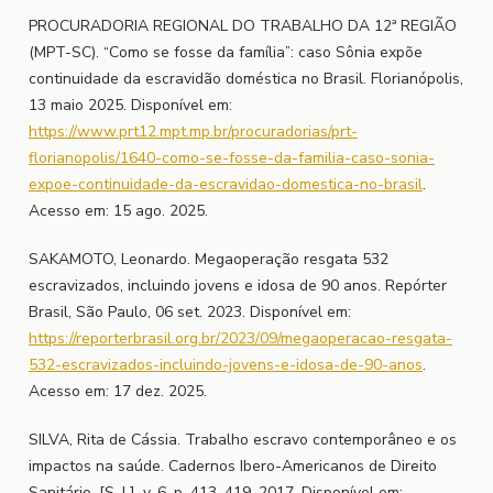
PROCURADORIA REGIONAL DO TRABALHO DA 12ª REGIÃO
(MPT-SC). “Como se fosse da família”: caso Sônia expõe
continuidade da escravidão doméstica no Brasil. Florianópolis,
13 maio 2025. Disponível em:
https://www.prt12.mpt.mp.br/procuradorias/prt-
florianopolis/1640-como-se-fosse-da-familia-caso-sonia-
expoe-continuidade-da-escravidao-domestica-no-brasil
.
Acesso em: 15 ago. 2025.
SAKAMOTO, Leonardo. Megaoperação resgata 532
escravizados, incluindo jovens e idosa de 90 anos. Repórter
Brasil, São Paulo, 06 set. 2023. Disponível em:
https://reporterbrasil.org.br/2023/09/megaoperacao-resgata-
532-escravizados-incluindo-jovens-e-idosa-de-90-anos
.
Acesso em: 17 dez. 2025.
SILVA, Rita de Cássia. Trabalho escravo contemporâneo e os
impactos na saúde. Cadernos Ibero-Americanos de Direito
Sanitário, [S. l.], v. 6, p. 413–419, 2017. Disponível em: