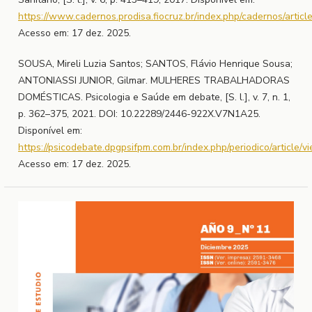
https://www.cadernos.prodisa.fiocruz.br/index.php/cadernos/articl
Acesso em: 17 dez. 2025.
SOUSA, Mireli Luzia Santos; SANTOS, Flávio Henrique Sousa;
ANTONIASSI JUNIOR, Gilmar. MULHERES TRABALHADORAS
DOMÉSTICAS. Psicologia e Saúde em debate, [S. l.], v. 7, n. 1,
p. 362–375, 2021. DOI: 10.22289/2446-922X.V7N1A25.
Disponível em:
https://psicodebate.dpgpsifpm.com.br/index.php/periodico/article/v
Acesso em: 17 dez. 2025.