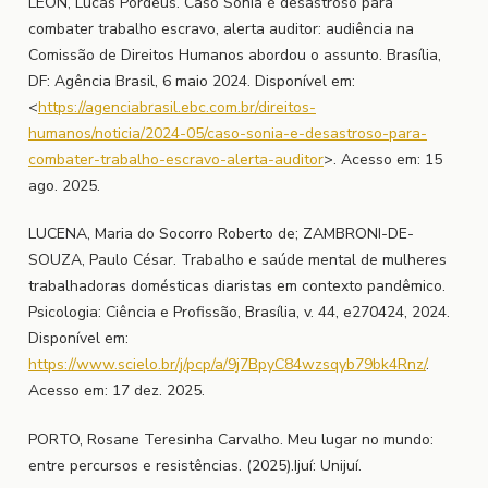
LEÓN, Lucas Pordeus. Caso Sônia é desastroso para
combater trabalho escravo, alerta auditor: audiência na
Comissão de Direitos Humanos abordou o assunto. Brasília,
DF: Agência Brasil, 6 maio 2024. Disponível em:
<
https://agenciabrasil.ebc.com.br/direitos-
humanos/noticia/2024-05/caso-sonia-e-desastroso-para-
combater-trabalho-escravo-alerta-auditor
>. Acesso em: 15
ago. 2025.
LUCENA, Maria do Socorro Roberto de; ZAMBRONI-DE-
SOUZA, Paulo César. Trabalho e saúde mental de mulheres
trabalhadoras domésticas diaristas em contexto pandêmico.
Psicologia: Ciência e Profissão, Brasília, v. 44, e270424, 2024.
Disponível em:
https://www.scielo.br/j/pcp/a/9j7BpyC84wzsqyb79bk4Rnz/
.
Acesso em: 17 dez. 2025.
PORTO, Rosane Teresinha Carvalho. Meu lugar no mundo:
entre percursos e resistências. (2025).Ijuí: Unijuí.