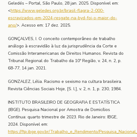
Geledés – Portal, São Paulo, 28 jan. 2025. Disponível em:
<
https://www.geledes.org.br/brasil-flagra-2-000-
escravizados-em-2024-resgate-na-byd-foi-o-maior-do-
ano/
>. Acesso em: 17 dez. 2025.
GONÇALVES, I. O conceito contemporâneo de trabalho
análogo à escravidão à luz da jurisprudência da Corte e
Comissão Interamericanas de Direitos Humanos. Revista do
Tribunal Regional do Trabalho da 10ª Região, v. 24, n. 2, p.
68-77, 14 jan. 2021.
GONZALEZ, Lélia. Racismo e sexismo na cultura brasileira.
Revista Ciências Sociais Hoje, [S. l.], v. 2, n. 1, p. 230, 1984.
INSTITUTO BRASILEIRO DE GEOGRAFIA E ESTATÍSTICA
(IBGE). Pesquisa Nacional por Amostra de Domicílios
Contínua: quarto trimestre de 2023. Rio de Janeiro: IBGE,
2024. Disponível em:
https://ftp.ibge.gov.br/Trabalho_e_Rendimento/Pesquisa_Naciona