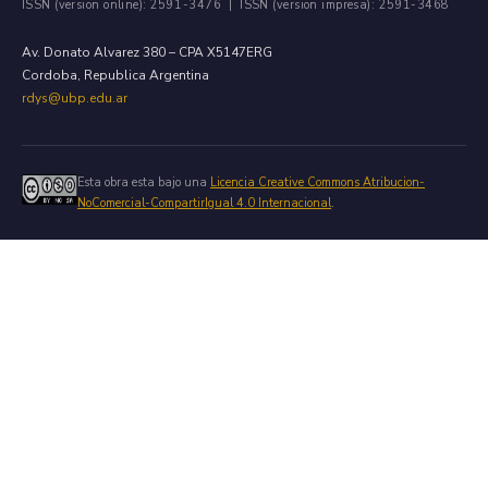
ISSN (version online): 2591-3476 | ISSN (version impresa): 2591-3468
Av. Donato Alvarez 380 – CPA X5147ERG
Cordoba, Republica Argentina
rdys@ubp.edu.ar
Esta obra esta bajo una
Licencia Creative Commons Atribucion-
NoComercial-CompartirIgual 4.0 Internacional
.