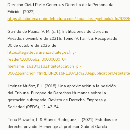
Derecho Civil I Parte General y Derecho de la Persona 4a
Edición. (2022).
https://biblioteca.nubedelectura.com/cloudLibrary/ebook/info/97
Garrido de Palma, V. M. (s. f.). Instituciones de Derecho
Privado. noviembre de 20215, Tomo IV. Familia. Recuperado
30 de octubre de 2025, de
https://legalteca.aranzadilaley.es/my-
reader/10006682_00000000_0?
fileName=161843182.html&location=pi-
35622&anchor=ftnRBIBR2015R12071Rn233&publicationDetailsIte
Jiménez Muñoz, F. J. (2018). Una aproximación a la posición
del Tribunal Europeo de Derechos Humanos sobre la
gestación subrogada. Revista de Derecho, Empresa y
Sociedad (REDS), 12, 42-54.
Tena Piazuelo, I., & Blanco Rodríguez, J. (2021). Estudios de
derecho privado: Homenaje al profesor Gabriel García