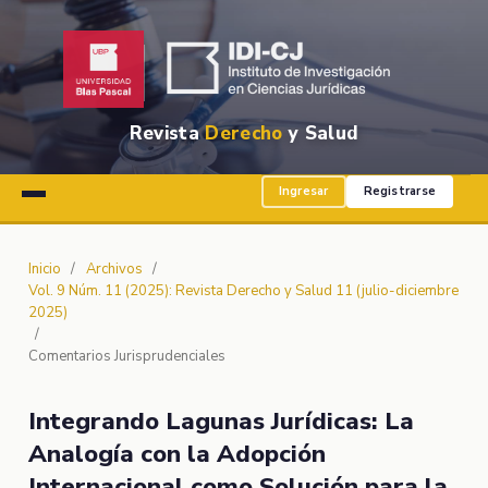
Revista
Derecho
y Salud
Ingresar
Registrarse
Inicio
/
Archivos
/
Vol. 9 Núm. 11 (2025): Revista Derecho y Salud 11 (julio-diciembre
2025)
/
Comentarios Jurisprudenciales
Integrando Lagunas Jurídicas: La
Analogía con la Adopción
Internacional como Solución para la