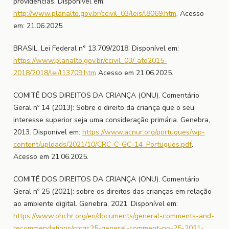
providências. Disponível em:
http://www.planalto.gov.br/ccivil_03/leis/l8069.htm
. Acesso
em: 21.06.2025.
BRASIL. Lei Federal n° 13.709/2018. Disponível em:
https://www.planalto.gov.br/ccivil_03/_ato2015-
2018/2018/lei/l13709.htm
Acesso em 21.06.2025.
COMITÊ DOS DIREITOS DA CRIANÇA (ONU). Comentário
Geral nº 14 (2013): Sobre o direito da criança que o seu
interesse superior seja uma consideração primária. Genebra,
2013. Disponível em:
https://www.acnur.org/portugues/wp-
content/uploads/2021/10/CRC-C-GC-14_Portugues.pdf
.
Acesso em 21.06.2025.
COMITÊ DOS DIREITOS DA CRIANÇA (ONU). Comentário
Geral nº 25 (2021): sobre os direitos das crianças em relação
ao ambiente digital. Genebra, 2021. Disponível em:
https://www.ohchr.org/en/documents/general-comments-and-
recommendations/crcgc25-general-comment-no-25-2021-