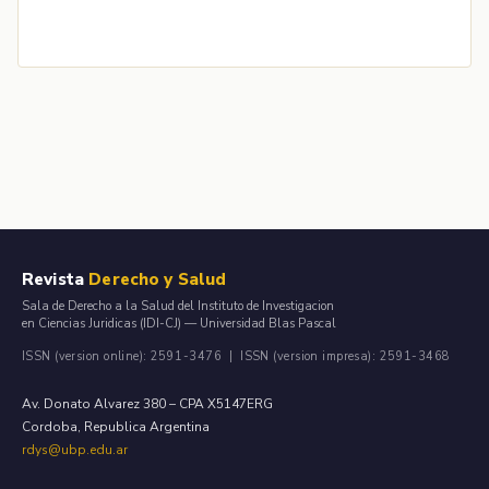
Revista
Derecho y Salud
Sala de Derecho a la Salud del Instituto de Investigacion
en Ciencias Juridicas (IDI-CJ) — Universidad Blas Pascal
ISSN (version online): 2591-3476 | ISSN (version impresa): 2591-3468
Av. Donato Alvarez 380 – CPA X5147ERG
Cordoba, Republica Argentina
rdys@ubp.edu.ar