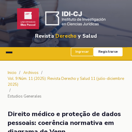
Revista
Derecho
y Salud
Ingresar
Registrarse
Inicio
/
Archivos
/
Vol. 9 Núm. 11 (2025): Revista Derecho y Salud 11 (julio-diciembre
2025)
/
Estudios Generales
Direito médico e proteção de dados
pessoais: coerência normativa em
diagrama de Venn