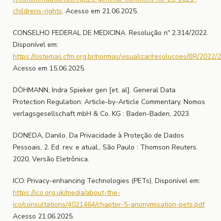
childrens-rights
. Acesso em 21.06.2025.
CONSELHO FEDERAL DE MEDICINA. Resolução nº 2.314/2022.
Disponível em:
https://sistemas.cfm.org.br/normas/visualizar/resolucoes/BR/2022/
Acesso em 15.06.2025.
DÖHMANN, Indra Spieker gen [et. al]. General Data
Protection Regulation: Article-by-Article Commentary, Nomos
verlagsgesellschaft mbH & Co. KG : Baden-Baden, 2023.
DONEDA, Danilo. Da Privacidade à Proteção de Dados
Pessoais, 2. Ed. rev. e atual., São Paulo : Thomson Reuters.
2020, Versão Eletrônica.
ICO. Privacy-enhancing Technologies (PETs). Disponível em:
https://ico.org.uk/media/about-the-
ico/consultations/4021464/chapter-5-anonymisation-pets.pdf
Acesso 21.06.2025.