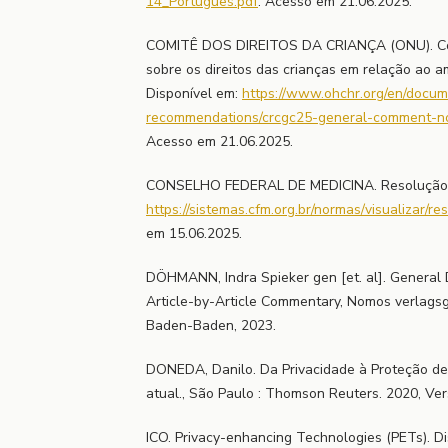
14_Portugues.pdf
. Acesso em 21.06.2025.
COMITÊ DOS DIREITOS DA CRIANÇA (ONU). Come
sobre os direitos das crianças em relação ao a
Disponível em:
https://www.ohchr.org/en/docu
recommendations/crcgc25-general-comment-no
Acesso em 21.06.2025.
CONSELHO FEDERAL DE MEDICINA. Resolução nº
https://sistemas.cfm.org.br/normas/visualizar/
em 15.06.2025.
DÖHMANN, Indra Spieker gen [et. al]. General 
Article-by-Article Commentary, Nomos verlagsg
Baden-Baden, 2023.
DONEDA, Danilo. Da Privacidade à Proteção de 
atual., São Paulo : Thomson Reuters. 2020, Ver
ICO. Privacy-enhancing Technologies (PETs). Di