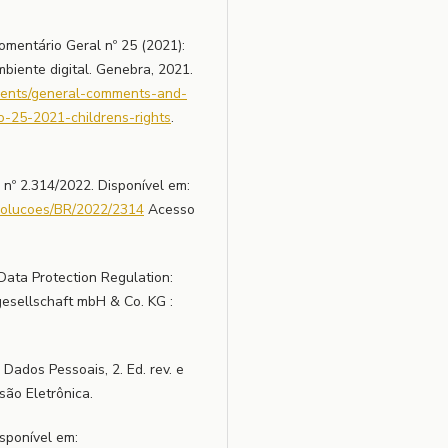
ntário Geral nº 25 (2021):
mbiente digital. Genebra, 2021.
ments/general-comments-and-
-25-2021-childrens-rights
.
 2.314/2022. Disponível em:
resolucoes/BR/2022/2314
Acesso
Data Protection Regulation:
esellschaft mbH & Co. KG :
Dados Pessoais, 2. Ed. rev. e
são Eletrônica.
sponível em: