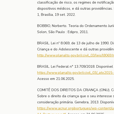
classificação de risco, os regimes de notificaçã
dispositivos médicos, e dá outras providências. 
1, Brasília, 19 set. 2022.
BOBBIO, Norberto. Teoria do Ordenamento Jurídi
Solon, São Paulo : Edipro, 2011.
BRASIL. Lei nº 8.069, de 13 de julho de 1990. D
Criança e do Adolescente e dá outras providênc
http://www.planalto.gov.br/ccivil_03/leis/l8069.
BRASIL. Lei Federal n° 13.709/2018. Disponível
https://www.planalto.gov.br/ccivil_03/_ato2015
Acesso em 21.06.2025.
COMITÊ DOS DIREITOS DA CRIANÇA (ONU). Come
Sobre o direito da criança que o seu interesse 
consideração primária. Genebra, 2013. Disponív
https://www.acnur.org/portugues/wp-content/