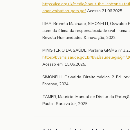
https://ico.org.uk/media/about-the-ico/consult
anonymisation-pets.pdf
Acesso 21.06.2025.
LIMA, Brunela Machado; SIMONELLI, Oswaldo Pi
além da ótima da responsabilidade civil – uma 
Revista Humanidades & Inovação, 2022.
MINISTÉRIO DA SAÚDE. Portaria GM/MS nº 3.23
https://bvsms.saude.gov.br/bvs/saudelegis/gm
Acesso em: 15.06.2025.
SIMONELLI, Oswaldo. Direito médico, 2. Ed., rev., 
Forense, 2024.
TAMER, Maurício. Manual de Direito da Proteç
Paulo : Saraiva Jur, 2025.