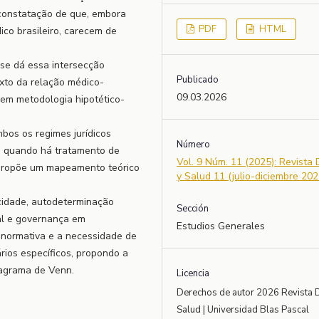
 constatação de que, embora
PDF
HTML
co brasileiro, carecem de
 se dá essa intersecção
Publicado
xto da relação médico-
09.03.2026
 em metodologia hipotético-
mbos os regimes jurídicos
Número
s quando há tratamento de
Vol. 9 Núm. 11 (2025): Revista
 propõe um mapeamento teórico
y Salud 11 (julio-diciembre 202
cidade, autodeterminação
Sección
onal e governança em
Estudios Generales
a normativa e a necessidade de
rios específicos, propondo a
iagrama de Venn.
Licencia
Derechos de autor 2026 Revista 
Salud | Universidad Blas Pascal