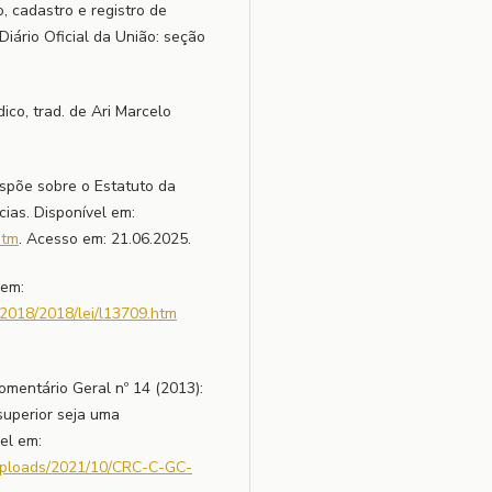
o, cadastro e registro de
Diário Oficial da União: seção
co, trad. de Ari Marcelo
ispõe sobre o Estatuto da
ias. Disponível em:
htm
. Acesso em: 21.06.2025.
 em:
-2018/2018/lei/l13709.htm
ntário Geral nº 14 (2013):
superior seja uma
el em:
uploads/2021/10/CRC-C-GC-