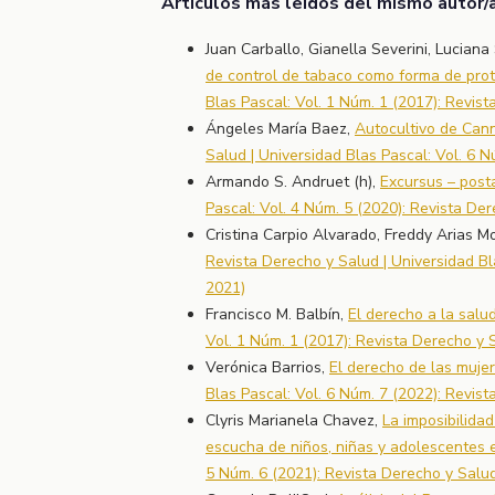
Artículos más leídos del mismo autor/
Juan Carballo, Gianella Severini, Luciana
de control de tabaco como forma de pro
Blas Pascal: Vol. 1 Núm. 1 (2017): Revis
Ángeles María Baez,
Autocultivo de Cann
Salud | Universidad Blas Pascal: Vol. 6 
Armando S. Andruet (h),
Excursus – post
Pascal: Vol. 4 Núm. 5 (2020): Revista De
Cristina Carpio Alvarado, Freddy Arias M
Revista Derecho y Salud | Universidad Bl
2021)
Francisco M. Balbín,
El derecho a la salu
Vol. 1 Núm. 1 (2017): Revista Derecho y 
Verónica Barrios,
El derecho de las muje
Blas Pascal: Vol. 6 Núm. 7 (2022): Revis
Clyris Marianela Chavez,
La imposibilida
escucha de niños, niñas y adolescentes e
5 Núm. 6 (2021): Revista Derecho y Salu