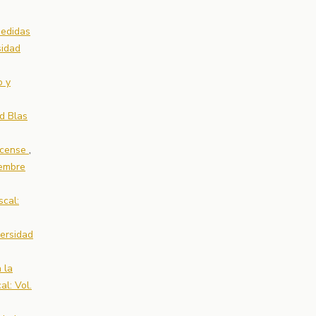
medidas
sidad
o y
d Blas
ricense
,
iembre
scal:
versidad
 la
al: Vol.