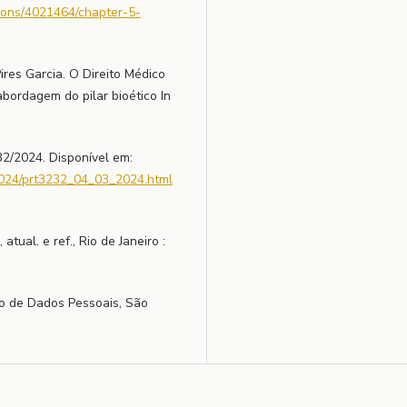
ations/4021464/chapter-5-
res Garcia. O Direito Médico
abordagem do pilar bioético In
2/2024. Disponível em:
/2024/prt3232_04_03_2024.html
atual. e ref., Rio de Janeiro :
ão de Dados Pessoais, São