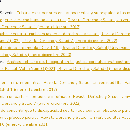
a
 Severini,
Tribunales superiores en Latinoamérica y su respaldo a las 
teger el derecho humano a la salud
,
Revista Derecho y Salud | Univer
ta Derecho y Salud 1 (enero-diciembre 2017)
abis medicinal: implicancias en el derecho a la salud
,
Revista Derech
Núm. 7 (2022): Revista Derecho y Salud 7 (enero-diciembre 2022)
ales de la enfermedad Covid-19
,
Revista Derecho y Salud | Universida
recho y Salud 5 (enero-diciembre 2020)
ora,
Análisis del caso del Riociguat en la justicia constitucional costar
as Pascal: Vol. 5 Núm. 6 (2021): Revista Derecho y Salud 6 (enero-dic
d en su faz informativa
,
Revista Derecho y Salud | Universidad Blas Pa
Salud 1 (enero-diciembre 2017)
res a un parto respetuoso e informado
,
Revista Derecho y Salud | Uni
ta Derecho y Salud 7 (enero-diciembre 2022)
d de consentir que la discapacidad sea tomada como un obstáculo para
n el proceso judicial
,
Revista Derecho y Salud | Universidad Blas Pasc
d 6 (enero-diciembre 2021)