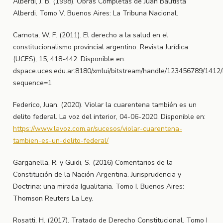
Alberdi, J. B. (1998). Obras Completas de Juan Bautista
Alberdi. Tomo V. Buenos Aires: La Tribuna Nacional.
Carnota, W. F. (2011). El derecho a la salud en el
constitucionalismo provincial argentino. Revista Jurídica
(UCES), 15, 418-442. Disponible en:
dspace.uces.edu.ar:8180/xmlui/bitstream/handle/123456789/1412
sequence=1
Federico, Juan. (2020). Violar la cuarentena también es un
delito federal. La voz del interior, 04-06-2020. Disponible en:
https://www.lavoz.com.ar/sucesos/violar-cuarentena-
tambien-es-un-delito-federal/
Garganella, R. y Guidi, S. (2016) Comentarios de la
Constitución de la Nación Argentina. Jurisprudencia y
Doctrina: una mirada Igualitaria. Tomo I. Buenos Aires:
Thomson Reuters La Ley.
Rosatti, H. (2017). Tratado de Derecho Constitucional. Tomo I