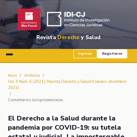
Revista
Derecho
y Salud
Ingresar
Registrarse
Inicio
/
Archivos
/
Vol. 5 Núm. 6 (2021): Revista Derecho y Salud 6 (enero-diciembre
2021)
/
Comentarios Jurisprudenciales
El Derecho a la Salud durante la
pandemia por COVID-19: su tutela
estatal y judicial. La impostergable