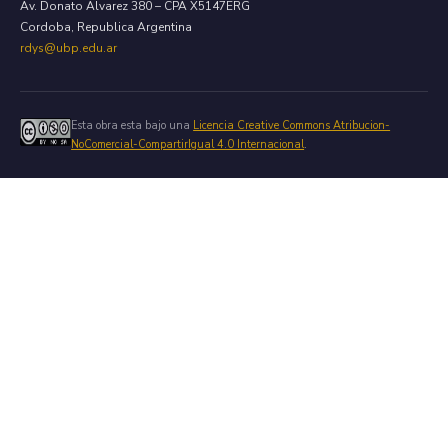
Av. Donato Alvarez 380 – CPA X5147ERG
Cordoba, Republica Argentina
rdys@ubp.edu.ar
Esta obra esta bajo una
Licencia Creative Commons Atribucion-
NoComercial-CompartirIgual 4.0 Internacional
.