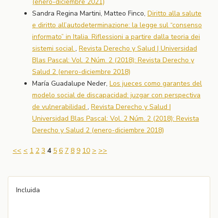
(enero-diciembre 2021)
Sandra Regina Martini, Matteo Finco,
Diritto alla salute
e diritto all’autodeterminazione: la legge sul “consenso
informato” in Italia. Riflessioni a partire dalla teoria dei
sistemi social
,
Revista Derecho y Salud | Universidad
Blas Pascal: Vol. 2 Núm. 2 (2018): Revista Derecho y
Salud 2 (enero-diciembre 2018)
María Guadalupe Neder,
Los jueces como garantes del
modelo social de discapacidad: juzgar con perspectiva
de vulnerabilidad
,
Revista Derecho y Salud |
Universidad Blas Pascal: Vol. 2 Núm. 2 (2018): Revista
Derecho y Salud 2 (enero-diciembre 2018)
<<
<
1
2
3
4
5
6
7
8
9
10
>
>>
Incluida