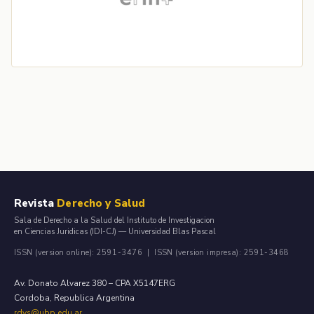
Revista
Derecho y Salud
Sala de Derecho a la Salud del Instituto de Investigacion
en Ciencias Juridicas (IDI-CJ) — Universidad Blas Pascal
ISSN (version online): 2591-3476 | ISSN (version impresa): 2591-3468
Av. Donato Alvarez 380 – CPA X5147ERG
Cordoba, Republica Argentina
rdys@ubp.edu.ar