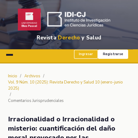
Revista
Derecho
y Salud
Ingresar
Registrarse
Inicio
/
Archivos
/
Vol. 9 Núm. 10 (2025): Revista Derecho y Salud 10 (enero-junio
2025)
/
Comentarios Jurisprudenciales
Irracionalidad o Irracionalidad o
misterio: cuantificación del daño
moral provocado por las