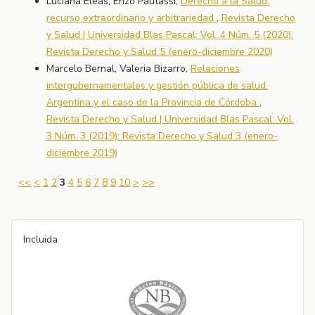
Luciana Eleas, Enzo Pautassi,
Derecho a la Salud:
recurso extraordinario y arbitrariedad
,
Revista Derecho
y Salud | Universidad Blas Pascal: Vol. 4 Núm. 5 (2020):
Revista Derecho y Salud 5 (enero-diciembre 2020)
Marcelo Bernal, Valeria Bizarro,
Relaciones
intergubernamentales y gestión pública de salud:
Argentina y el caso de la Provincia de Córdoba
,
Revista Derecho y Salud | Universidad Blas Pascal: Vol.
3 Núm. 3 (2019): Revista Derecho y Salud 3 (enero-
diciembre 2019)
<<
<
1
2
3
4
5
6
7
8
9
10
>
>>
Incluida