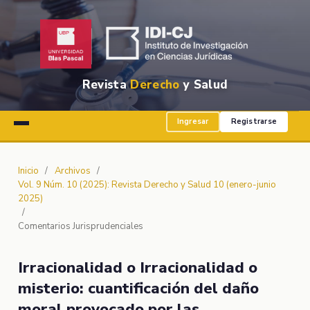
Revista
Derecho
y Salud
Ingresar
Registrarse
Inicio
/
Archivos
/
Vol. 9 Núm. 10 (2025): Revista Derecho y Salud 10 (enero-junio
2025)
/
Comentarios Jurisprudenciales
Irracionalidad o Irracionalidad o
misterio: cuantificación del daño
moral provocado por las