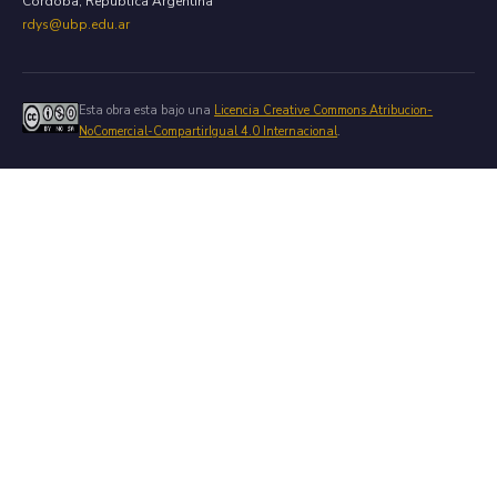
Cordoba, Republica Argentina
rdys@ubp.edu.ar
Esta obra esta bajo una
Licencia Creative Commons Atribucion-
NoComercial-CompartirIgual 4.0 Internacional
.