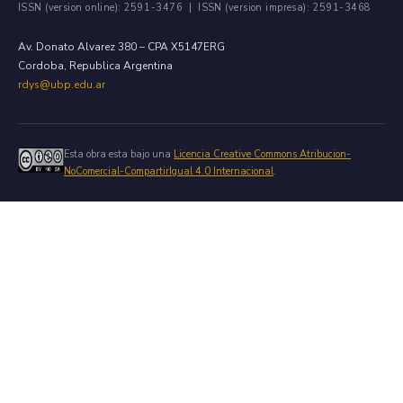
ISSN (version online): 2591-3476 | ISSN (version impresa): 2591-3468
Av. Donato Alvarez 380 – CPA X5147ERG
Cordoba, Republica Argentina
rdys@ubp.edu.ar
Esta obra esta bajo una
Licencia Creative Commons Atribucion-
NoComercial-CompartirIgual 4.0 Internacional
.