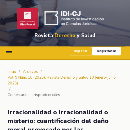
Revista
Derecho
y Salud
Ingresar
Registrarse
Inicio
/
Archivos
/
Vol. 9 Núm. 10 (2025): Revista Derecho y Salud 10 (enero-junio
2025)
/
Comentarios Jurisprudenciales
Irracionalidad o Irracionalidad o
misterio: cuantificación del daño
moral provocado por las