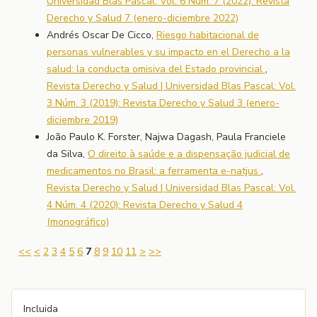
Universidad Blas Pascal: Vol. 6 Núm. 7 (2022): Revista
Derecho y Salud 7 (enero-diciembre 2022)
Andrés Oscar De Cicco,
Riesgo habitacional de
personas vulnerables y su impacto en el Derecho a la
salud: la conducta omisiva del Estado provincial
,
Revista Derecho y Salud | Universidad Blas Pascal: Vol.
3 Núm. 3 (2019): Revista Derecho y Salud 3 (enero-
diciembre 2019)
João Paulo K. Forster, Najwa Dagash, Paula Franciele
da Silva,
O direito à saúde e a dispensação judicial de
medicamentos no Brasil: a ferramenta e-natjus
,
Revista Derecho y Salud | Universidad Blas Pascal: Vol.
4 Núm. 4 (2020): Revista Derecho y Salud 4
(monográfico)
<<
<
2
3
4
5
6
7
8
9
10
11
>
>>
Incluida