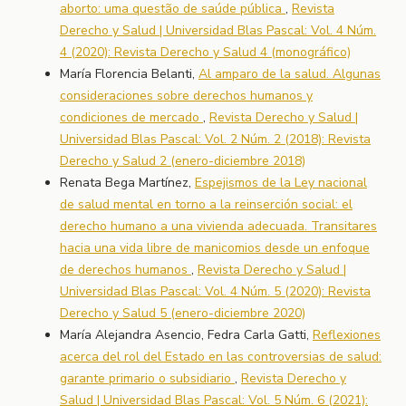
aborto: uma questão de saúde pública
,
Revista
Derecho y Salud | Universidad Blas Pascal: Vol. 4 Núm.
4 (2020): Revista Derecho y Salud 4 (monográfico)
María Florencia Belanti,
Al amparo de la salud. Algunas
consideraciones sobre derechos humanos y
condiciones de mercado
,
Revista Derecho y Salud |
Universidad Blas Pascal: Vol. 2 Núm. 2 (2018): Revista
Derecho y Salud 2 (enero-diciembre 2018)
Renata Bega Martínez,
Espejismos de la Ley nacional
de salud mental en torno a la reinserción social: el
derecho humano a una vivienda adecuada. Transitares
hacia una vida libre de manicomios desde un enfoque
de derechos humanos
,
Revista Derecho y Salud |
Universidad Blas Pascal: Vol. 4 Núm. 5 (2020): Revista
Derecho y Salud 5 (enero-diciembre 2020)
María Alejandra Asencio, Fedra Carla Gatti,
Reflexiones
acerca del rol del Estado en las controversias de salud:
garante primario o subsidiario
,
Revista Derecho y
Salud | Universidad Blas Pascal: Vol. 5 Núm. 6 (2021):