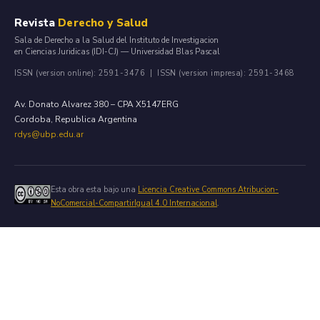
Revista
Derecho y Salud
Sala de Derecho a la Salud del Instituto de Investigacion
en Ciencias Juridicas (IDI-CJ) — Universidad Blas Pascal
ISSN (version online): 2591-3476 | ISSN (version impresa): 2591-3468
Av. Donato Alvarez 380 – CPA X5147ERG
Cordoba, Republica Argentina
rdys@ubp.edu.ar
Esta obra esta bajo una
Licencia Creative Commons Atribucion-
NoComercial-CompartirIgual 4.0 Internacional
.