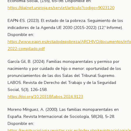
Economía Social, (155), 65–98. Disponible en:
https://dialnet.unirioja.es/servlet/articulo?codigo=9023120
EAPN-ES. (2023). El estado de la pobreza. Seguimiento de los
indicadores de la Agenda UE 2030 (2015-2022) (12.º Informe).
Disponible en:
https://www.eapn.es/estadodepobreza/ARCHIVO/documentos/inf
2022-compilado.pdf
García Gil, B. (2024). Familias monoparentales y permiso por
nacimiento y por cuidado de hijo o menor: oportunidad de los
pronunciamientos de las dos Salas del Tribunal Supremo.
LABOS. Revista de Derecho del Trabajo y de la Seguridad
Social, 5(3), 126–158.
https://doi.org/10.20318/labos.2024.9123
Moreno Mínguez, A. (2000). Las familias monoparentales en
España. Revista Internacional de Sociología, 58(26), 5–28.
Disponible en:
https://revintsociologia.revistas.csic.es/index.php/revintsociologia/