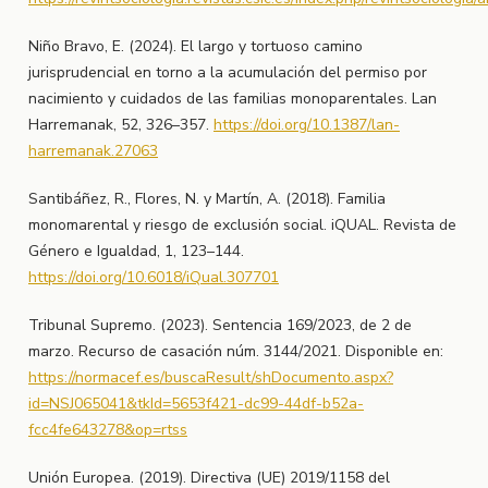
Niño Bravo, E. (2024). El largo y tortuoso camino
jurisprudencial en torno a la acumulación del permiso por
nacimiento y cuidados de las familias monoparentales. Lan
Harremanak, 52, 326–357.
https://doi.org/10.1387/lan-
harremanak.27063
Santibáñez, R., Flores, N. y Martín, A. (2018). Familia
monomarental y riesgo de exclusión social. iQUAL. Revista de
Género e Igualdad, 1, 123–144.
https://doi.org/10.6018/iQual.307701
Tribunal Supremo. (2023). Sentencia 169/2023, de 2 de
marzo. Recurso de casación núm. 3144/2021. Disponible en:
https://normacef.es/buscaResult/shDocumento.aspx?
id=NSJ065041&tkId=5653f421-dc99-44df-b52a-
fcc4fe643278&op=rtss
Unión Europea. (2019). Directiva (UE) 2019/1158 del