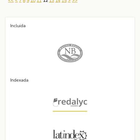
<<
<
7
8
9
10
11
12
13
14
15
>
>>
Incluida
Indexada