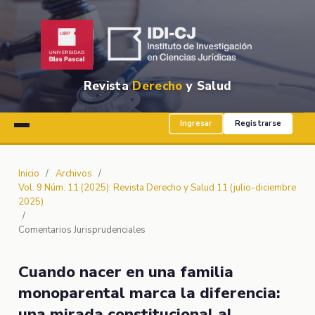
Revista
Derecho
y Salud
Ingresar
Registrarse
Inicio
/
Archivos
/
Vol. 9 Núm. 11 (2025): Revista Derecho y Salud 11 (julio-diciembre
2025)
/
Comentarios Jurisprudenciales
Cuando nacer en una familia
monoparental marca la diferencia:
una mirada constitucional al