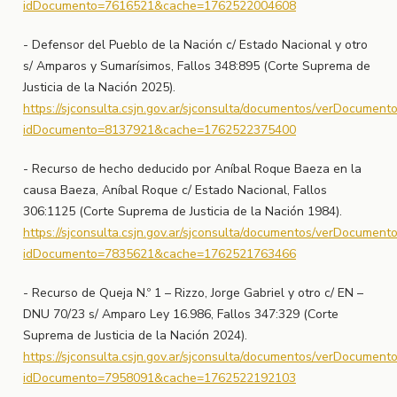
idDocumento=7616521&cache=1762522004608
- Defensor del Pueblo de la Nación c/ Estado Nacional y otro
s/ Amparos y Sumarísimos, Fallos 348:895 (Corte Suprema de
Justicia de la Nación 2025).
https://sjconsulta.csjn.gov.ar/sjconsulta/documentos/verDocument
idDocumento=8137921&cache=1762522375400
- Recurso de hecho deducido por Aníbal Roque Baeza en la
causa Baeza, Aníbal Roque c/ Estado Nacional, Fallos
306:1125 (Corte Suprema de Justicia de la Nación 1984).
https://sjconsulta.csjn.gov.ar/sjconsulta/documentos/verDocument
idDocumento=7835621&cache=1762521763466
- Recurso de Queja N.º 1 – Rizzo, Jorge Gabriel y otro c/ EN –
DNU 70/23 s/ Amparo Ley 16.986, Fallos 347:329 (Corte
Suprema de Justicia de la Nación 2024).
https://sjconsulta.csjn.gov.ar/sjconsulta/documentos/verDocument
idDocumento=7958091&cache=1762522192103