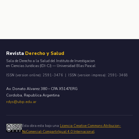
Revista
Derecho y Salud
Sala de Derecho a la Salud del Instituto de Investigacion
en Ciencias Juridicas (IDI-CJ) — Universidad Blas Pascal
ISSN (version online): 2591-3476 | ISSN (version impresa): 2591-3468
Av. Donato Alvarez 380 – CPA X5147ERG
Cordoba, Republica Argentina
rdys@ubp.edu.ar
Esta obra esta bajo una
Licencia Creative Commons Atribucion-
NoComercial-CompartirIgual 4.0 Internacional
.