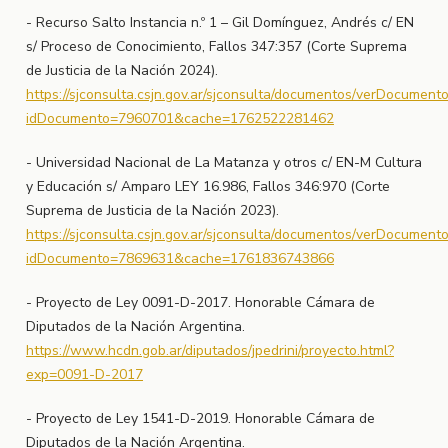
- Recurso Salto Instancia n.º 1 – Gil Domínguez, Andrés c/ EN
s/ Proceso de Conocimiento, Fallos 347:357 (Corte Suprema
de Justicia de la Nación 2024).
https://sjconsulta.csjn.gov.ar/sjconsulta/documentos/verDocument
idDocumento=7960701&cache=1762522281462
- Universidad Nacional de La Matanza y otros c/ EN-M Cultura
y Educación s/ Amparo LEY 16.986, Fallos 346:970 (Corte
Suprema de Justicia de la Nación 2023).
https://sjconsulta.csjn.gov.ar/sjconsulta/documentos/verDocument
idDocumento=7869631&cache=1761836743866
- Proyecto de Ley 0091-D-2017. Honorable Cámara de
Diputados de la Nación Argentina.
https://www.hcdn.gob.ar/diputados/jpedrini/proyecto.html?
exp=0091-D-2017
- Proyecto de Ley 1541-D-2019. Honorable Cámara de
Diputados de la Nación Argentina.