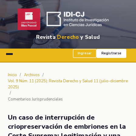
Revista
Derecho
y Salud
Ingresar
Registrarse
Inicio
/
Archivos
/
Vol. 9 Núm. 11 (2025): Revista Derecho y Salud 11 (julio-diciembre
2025)
/
Comentarios Jurisprudenciales
Un caso de interrupción de
criopreservación de embriones en la
Corte Suprema: legitimación y una