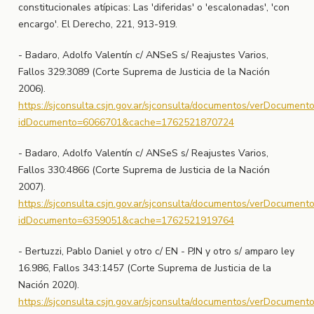
constitucionales atípicas: Las 'diferidas' o 'escalonadas', 'con
encargo'. El Derecho, 221, 913-919.
- Badaro, Adolfo Valentín c/ ANSeS s/ Reajustes Varios,
Fallos 329:3089 (Corte Suprema de Justicia de la Nación
2006).
https://sjconsulta.csjn.gov.ar/sjconsulta/documentos/verDocument
idDocumento=6066701&cache=1762521870724
- Badaro, Adolfo Valentín c/ ANSeS s/ Reajustes Varios,
Fallos 330:4866 (Corte Suprema de Justicia de la Nación
2007).
https://sjconsulta.csjn.gov.ar/sjconsulta/documentos/verDocument
idDocumento=6359051&cache=1762521919764
- Bertuzzi, Pablo Daniel y otro c/ EN - PJN y otro s/ amparo ley
16.986, Fallos 343:1457 (Corte Suprema de Justicia de la
Nación 2020).
https://sjconsulta.csjn.gov.ar/sjconsulta/documentos/verDocument