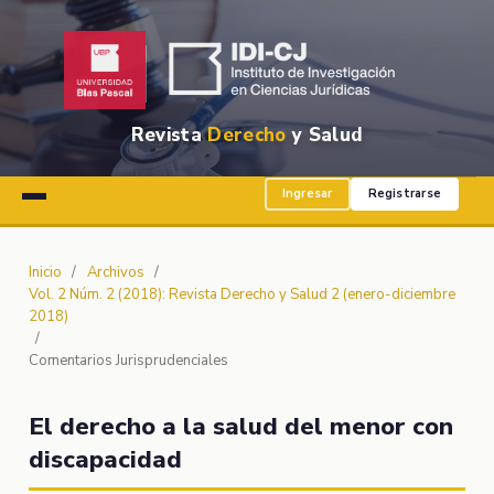
Revista
Derecho
y Salud
Ingresar
Registrarse
Inicio
/
Archivos
/
Vol. 2 Núm. 2 (2018): Revista Derecho y Salud 2 (enero-diciembre
2018)
/
Comentarios Jurisprudenciales
El derecho a la salud del menor con
discapacidad