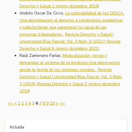
Derecho y Salud 2 (enero-diciembre 2018)
Andrés Oscar De Cicco,
La justiciabilidad de los DESCA.
Una aproximación al derecho a condiciones equitativas
y satisfactorias que garanticen la salud de las
personas trabajadoras
,
Revista Derecho y Salud |
Universidad Blas Pascal: Vol. 5 Núm. 6 (2021): Revista
Derecho y Salud 6 (enero-diciembre 2021)
Raúl Zamorano Farías,
Medicalización, riesgo y
demandas al sistema de la medicina Una observación
desde la teoría de los sistemas sociales
,
Revista
Derecho y Salud | Universidad Blas Pascal: Vol. 3 Núm.
3 (2019): Revista Derecho y Salud 3 (enero-diciembre
2019)
<<
<
1
2
3
4
5
6
7
8
9
10
>
>>
Incluida