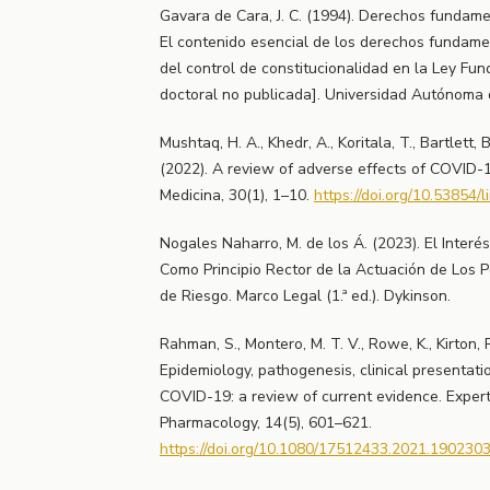
Gavara de Cara, J. C. (1994). Derechos fundamen
El contenido esencial de los derechos fundame
del control de constitucionalidad en la Ley Fu
doctoral no publicada]. Universidad Autónoma 
Mushtaq, H. A., Khedr, A., Koritala, T., Bartlett, B.
(2022). A review of adverse effects of COVID-19
Medicina, 30(1), 1–10.
https://doi.org/10.53854/
Nogales Naharro, M. de los Á. (2023). El Inter
Como Principio Rector de la Actuación de Los P
de Riesgo. Marco Legal (1.ª ed.). Dykinson.
Rahman, S., Montero, M. T. V., Rowe, K., Kirton, R.
Epidemiology, pathogenesis, clinical presentati
COVID-19: a review of current evidence. Expert
Pharmacology, 14(5), 601–621.
https://doi.org/10.1080/17512433.2021.190230