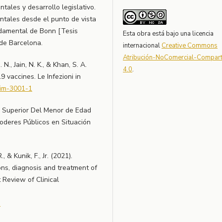
tales y desarrollo legislativo.
ntales desde el punto de vista
ndamental de Bonn [Tesis
Esta obra está bajo una licencia
de Barcelona.
internacional
Creative Commons
Atribución-NoComercial-Comparti
 N., Jain, N. K., & Khan, S. A.
4.0
.
 vaccines. Le Infezioni in
liim-3001-1
és Superior Del Menor de Edad
oderes Públicos en Situación
, & Kunik, F., Jr. (2021).
ons, diagnosis and treatment of
 Review of Clinical
3