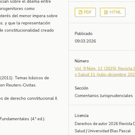
ncian sobre el dilema entre
 progenitores como
PDF
HTML
interés del menor impera sobre
s, y que la representación
de constitucionalidad creado
Publicado
09.03.2026
Número
Vol. 9 Núm. 11 (2025): Revista
y Salud 11 (julio-diciembre 202
 (2011). Temas básicos de
son Reuters-Civitas.
Sección
Comentarios Jurisprudenciales
ones de derecho constitucional II.
Licencia
Fundamentales (4.ª ed.).
Derechos de autor 2026 Revista 
Salud | Universidad Blas Pascal